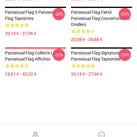
Pansexual Flag 3 Pansexual
Pansexual Flag Fierté
-20%
-20%
Flag Tapestries
Pansexual Flag Couverture Des
Oreillers
20,14 € - 27,96 €
22,08 € - 26,68 €
Pansexual Flag Collecte Limitée
Pansexual Flag Signature
-20%
-20%
Pansexual Flag Affiches
Pansexual Flag Tapestries
18,21 € - 42,22 €
20,14 € - 27,96 €
Footer