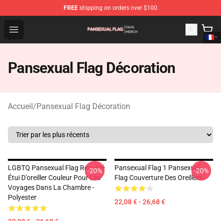
FREE
shipping on orders over $100
Pansexual Flag Shop - Official Pansexual Flag Merchand
Open menu
Pansexual Flag Décoration
Accueil
/
Pansexual Flag Décoration
LGBTQ Pansexual Flag Résumé
Pansexual Flag 1 Pansexual
-20%
-20%
Étui D'oreiller Couleur Pour Les
Flag Couverture Des Oreillers
Voyages Dans La Chambre -
Polyester
22,08 € - 26,68 €