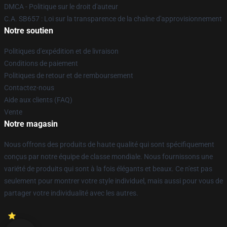
DMCA - Politique sur le droit d'auteur
C.A. SB657 : Loi sur la transparence de la chaîne d'approvisionnement
Notre soutien
Politiques d'expédition et de livraison
Conditions de paiement
Politiques de retour et de remboursement
Contactez-nous
Aide aux clients (FAQ)
Vente
Notre magasin
Nous offrons des produits de haute qualité qui sont spécifiquement
conçus par notre équipe de classe mondiale. Nous fournissons une
variété de produits qui sont à la fois élégants et beaux. Ce n'est pas
seulement pour montrer votre style individuel, mais aussi pour vous de
partager votre individualité avec les autres.