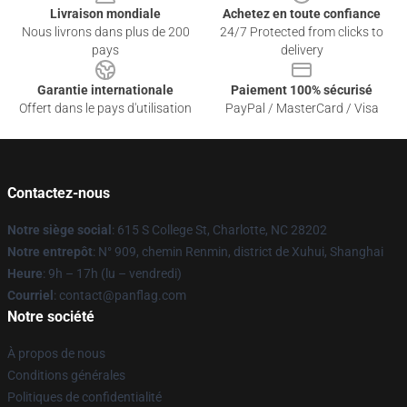
Livraison mondiale
Achetez en toute confiance
Nous livrons dans plus de 200
24/7 Protected from clicks to
pays
delivery
Garantie internationale
Paiement 100% sécurisé
Offert dans le pays d'utilisation
PayPal / MasterCard / Visa
Contactez-nous
Notre siège social
: 615 S College St, Charlotte, NC 28202
Notre entrepôt
: N° 909, chemin Renmin, district de Xuhui, Shanghai
Heure
: 9h – 17h (lu – vendredi)
Courriel
: contact@panflag.com
Notre société
À propos de nous
Conditions générales
Politiques de confidentialité