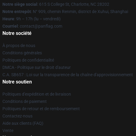
Notre siège social
: 615 S College St, Charlotte, NC 28202
Notre entrepôt
: N° 909, chemin Renmin, district de Xuhui, Shanghai
Heure
: 9h – 17h (lu – vendredi)
Courriel
: contact@panflag.com
Notre société
À propos de nous
Conditions générales
Politiques de confidentialité
DMCA - Politique sur le droit d'auteur
C.A. SB657 : Loi sur la transparence de la chaîne d'approvisionnement
Notre soutien
Politiques d'expédition et de livraison
Conditions de paiement
Politiques de retour et de remboursement
Contactez-nous
Aide aux clients (FAQ)
Vente