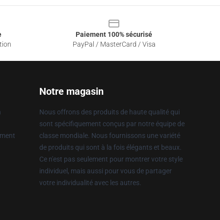
e
Paiement 100% sécurisé
tion
PayPal / MasterCard / Visa
Notre magasin
n
Nous offrons des produits de haute qualité qui
sont spécifiquement conçus par notre équipe de
ement
classe mondiale. Nous fournissons une variété
de produits qui sont à la fois élégants et beaux.
Ce n'est pas seulement pour montrer votre style
individuel, mais aussi pour vous de partager
votre individualité avec les autres.