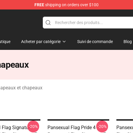
FREE
shipping on orders over $100
ndise Store
tique
Acheter par catégorie
Suivi de commande
Blog
hapeaux
hapeaux et chapeaux
-20%
-20%
 Flag Signature
Pansexual Flag Pride 4
Pansexu