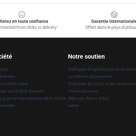
hetez en toute confiance
Garantie international
otected from clicks to delivery
Offert dans le pays d'utilisa
ciété
Notre soutien
 nous
Politiques d'expédition et de livraiso
énérales
Conditions de paiement
 confidentialité
Politiques de retour et de rembours
que sur le droit d'auteur
Contactez-nous
Loi sur la transparence de la chaîne
Aide aux clients (FAQ)
onnement
Vente