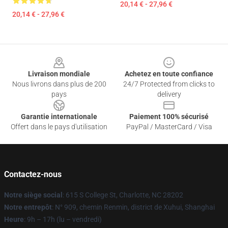
20,14 € - 27,96 €
20,14 € - 27,96 €
Footer
Livraison mondiale
Achetez en toute confiance
Nous livrons dans plus de 200
24/7 Protected from clicks to
pays
delivery
Garantie internationale
Paiement 100% sécurisé
Offert dans le pays d'utilisation
PayPal / MasterCard / Visa
Contactez-nous
Notre siège social
: 615 S College St, Charlotte, NC 28202
Notre entrepôt
: N° 909, chemin Renmin, district de Xuhui, Shanghai
Heure
: 9h – 17h (lu – vendredi)