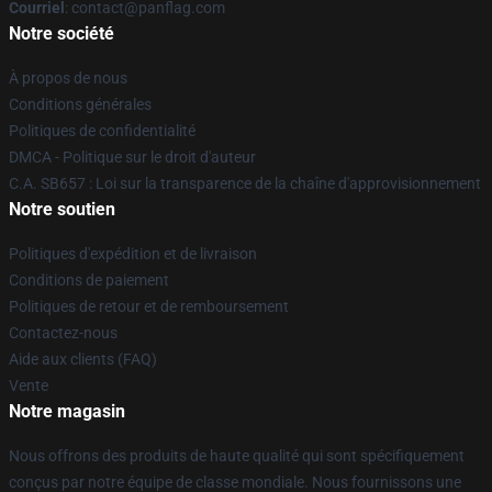
Courriel
: contact@panflag.com
Notre société
À propos de nous
Conditions générales
Politiques de confidentialité
DMCA - Politique sur le droit d'auteur
C.A. SB657 : Loi sur la transparence de la chaîne d'approvisionnement
Notre soutien
Politiques d'expédition et de livraison
Conditions de paiement
Politiques de retour et de remboursement
Contactez-nous
Aide aux clients (FAQ)
Vente
Notre magasin
Nous offrons des produits de haute qualité qui sont spécifiquement
conçus par notre équipe de classe mondiale. Nous fournissons une