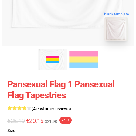
blank template
Pansexual Flag 1 Pansexual
Flag Tapestries
(4 customer reviews)
€25.19
€20.15
-20%
$21.90
Size