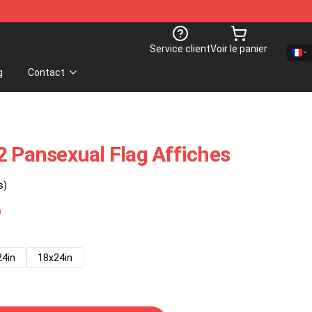
Service client
Voir le panier
g
Contact
2 Pansexual Flag Affiches
s)
24in
18x24in