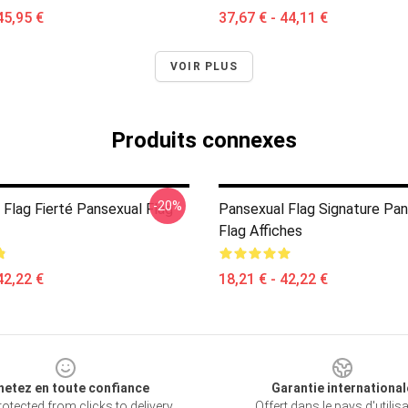
45,95 €
37,67 € - 44,11 €
VOIR PLUS
Produits connexes
-20%
 Flag Fierté Pansexual Flag
Pansexual Flag Signature Pa
Flag Affiches
42,22 €
18,21 € - 42,22 €
hetez en toute confiance
Garantie international
otected from clicks to delivery
Offert dans le pays d'utilis