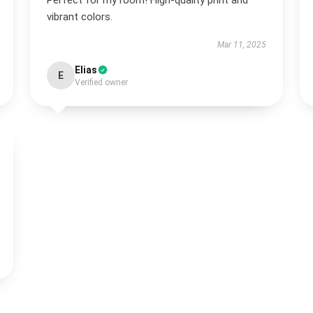
Perfect for my room! High-quality print and
vibrant colors.
Mar 11, 2025
Elias
E
Verified owner