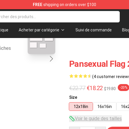
FREE
shipping on orders over $100
dise Store
blank template
ique
Acheter par catégorie
Suivi de commande
Blo
fiches
Pansexual Flag 
(4 customer review
€22.77
€18.22
-20%
$19.80
Size
12x18in
16x16in
16x
Voir le guide des tailles