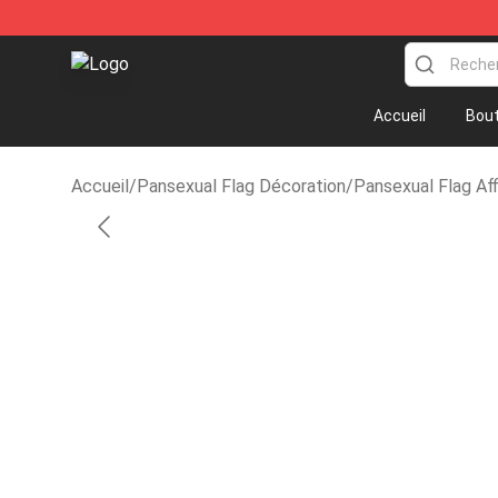
Pansexual Flag Shop - Official Pansexual Flag Merchan
Accueil
Bout
Accueil
/
Pansexual Flag Décoration
/
Pansexual Flag Af