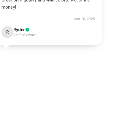
Great print quality and vivid colors. Worth the
money!
Mar 10, 2025
Ryder
R
Verified owner