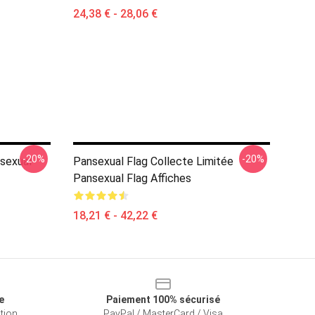
24,38 € - 28,06 €
-20%
-20%
nsexual
Pansexual Flag Collecte Limitée
Pansexual Flag Affiches
18,21 € - 42,22 €
e
Paiement 100% sécurisé
ation
PayPal / MasterCard / Visa