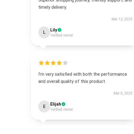
Superior shopping journey, friendly support, and
timely delivery.
Mar 12, 2025
Lily
L
Verified owner
I’m very satisfied with both the performance
and overall quality of this product.
Mar 6, 2025
Elijah
E
Verified owner