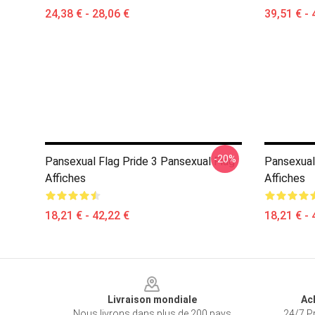
24,38 € - 28,06 €
39,51 € - 
-20%
Pansexual Flag Pride 3 Pansexual Flag
Pansexual
Affiches
Affiches
18,21 € - 42,22 €
18,21 € - 
Footer
Livraison mondiale
Ac
Nous livrons dans plus de 200 pays
24/7 Pr