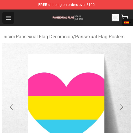
FREE
shipping on orders over $100
Pansexual Flag Shop - Official Pansexual Flag Merchand
Open menu
Inicio
/
Pansexual Flag Decoración
/
Pansexual Flag Posters