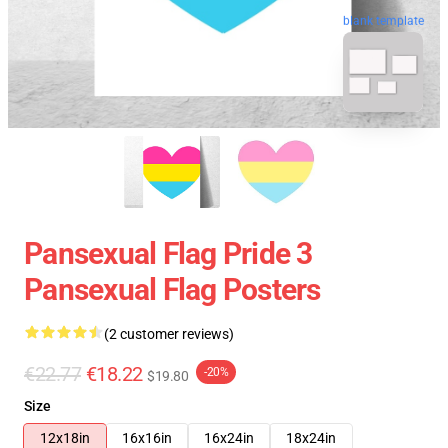
blank template
Pansexual Flag Pride 3
Pansexual Flag Posters
(2 customer reviews)
€22.77
€18.22
-20%
$19.80
Size
12x18in
16x16in
16x24in
18x24in