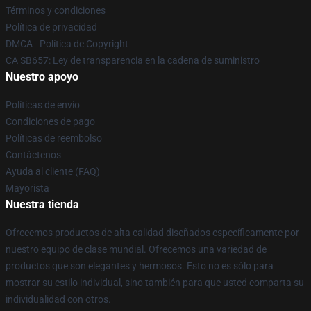
Términos y condiciones
Política de privacidad
DMCA - Política de Copyright
CA SB657: Ley de transparencia en la cadena de suministro
Nuestro apoyo
Políticas de envío
Condiciones de pago
Políticas de reembolso
Contáctenos
Ayuda al cliente (FAQ)
Mayorista
Nuestra tienda
Ofrecemos productos de alta calidad diseñados específicamente por
nuestro equipo de clase mundial. Ofrecemos una variedad de
productos que son elegantes y hermosos. Esto no es sólo para
mostrar su estilo individual, sino también para que usted comparta su
individualidad con otros.