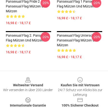
Pansexual Flag Pride 2
Pansexual Flag 1 Pansexual
-20%
-20%
Pansexual Flag Mützen Und
Flag Mützen Und Mützen
Mützen
16,98 £ - 18,17 £
16,98 £ - 18,17 £
Pansexual Flag 2. Pansexual
Pansexual Flag Unterschrift
-20%
-20%
Flag Mützen Und Mützen
Pansexual Flag Mützen Und
Mützen
16,98 £ - 18,17 £
16,98 £ - 18,17 £
Footer
Weltweiter Versand
Kaufen Sie mit Vertrauen
Wir versenden in über 200 Länder
24/7 Schutz von Klicks bis zur
Lieferung
Internationale Garantie
100% Sicherer Checkout