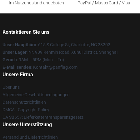
Im Nutzungsland angeboten
PayPal / MasterCard / Visa
Kontaktieren Sie uns
Unser Hauptbüro
: 615 S College St, Charlotte, NC 28202
Unser Lager
: Nr. 909 Renmin Road, Xuhui District, Shanghai
Geruch
: 9AM – 5PM (Mon – Fri)
E-Mail senden
: Kontakt@panflag.com
Unsere Firma
Über uns
Allgemeine Geschäftsbedingungen
Datenschutzrichtlinien
DMCA - Copyright Policy
CA SB657: Lieferkettentransparenzgesetz
Unsere Unterstützung
Versand und Lieferrichtlinien