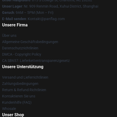
Unser Hauptbüro
: 615 S College St, Charlotte, NC 28202
Unser Lager
: Nr. 909 Renmin Road, Xuhui District, Shanghai
Geruch
: 9AM – 5PM (Mon – Fri)
E-Mail senden
: Kontakt@panflag.com
Unsere Firma
Über uns
Allgemeine Geschäftsbedingungen
Datenschutzrichtlinien
DMCA - Copyright Policy
CA SB657: Lieferkettentransparenzgesetz
Unsere Unterstützung
Versand und Lieferrichtlinien
Zahlungsbedingungen
Return & Refund Richtlinien
Kontaktieren Sie uns
Kundenhilfe (FAQ)
Whosale
Unser Shop