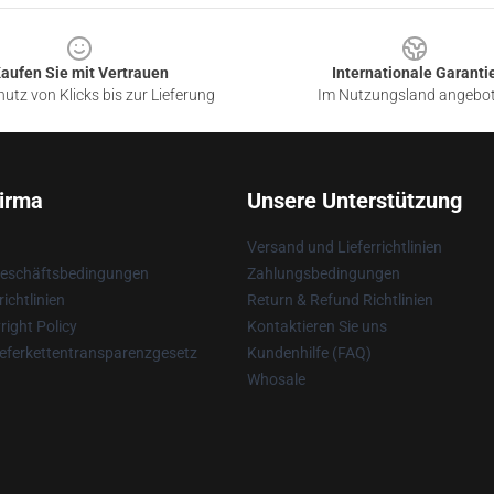
aufen Sie mit Vertrauen
Internationale Garanti
utz von Klicks bis zur Lieferung
Im Nutzungsland angebo
irma
Unsere Unterstützung
Versand und Lieferrichtlinien
Geschäftsbedingungen
Zahlungsbedingungen
ichtlinien
Return & Refund Richtlinien
ight Policy
Kontaktieren Sie uns
eferkettentransparenzgesetz
Kundenhilfe (FAQ)
Whosale