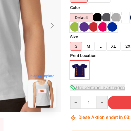
Color
Default
Size
S
M
L
XL
2X
Print Location
blank template
Größentabelle anzeigen
Quantity
Diese Aktion endet in
03