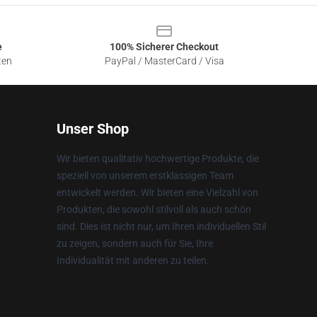
e
100% Sicherer Checkout
ten
PayPal / MasterCard / Visa
Unser Shop
Wir bieten qualitativ hochwertige Produkte, die
speziell von unserem erstklassigen Team
entwickelt werden. Wir bieten eine Vielzahl von
Produkten, die sowohl stilvoll als auch schön
sind. Dies ist nicht nur, um Ihren individuellen Stil
zu zeigen, sondern auch für Sie, Ihre
Individualität mit anderen zu teilen.