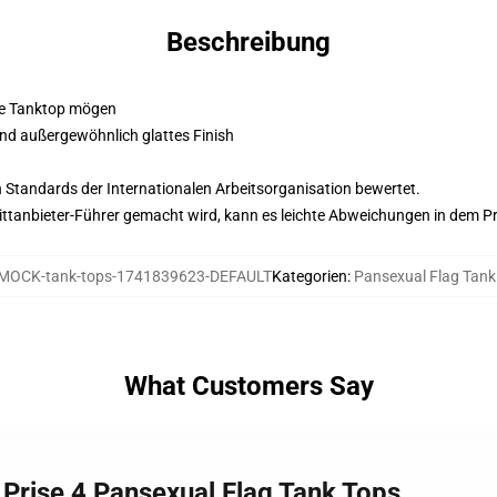
Beschreibung
ine Tanktop mögen
d außergewöhnlich glattes Finish
n Standards der Internationalen Arbeitsorganisation bewertet.
 Drittanbieter-Führer gemacht wird, kann es leichte Abweichungen in dem P
MOCK-tank-tops-1741839623-DEFAULT
Kategorien
:
Pansexual Flag Tank
What Customers Say
 Prise 4 Pansexual Flag Tank Tops