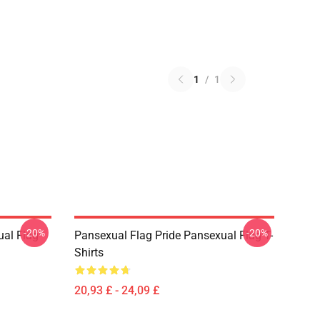
1
/
1
-20%
-20%
ual Flag
Pansexual Flag Pride Pansexual Flag T-
Shirts
20,93 £ - 24,09 £