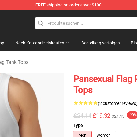
FREE
shipping on orders over $100
ndise Store
op
Nach Kategorie einkaufen
Bestellung verfolgen
Bl
ag Tank Tops
Pansexual Flag 
Tops
(2 customer reviews
£24.14
£19.32
-20%
$24.45
Type
Men
Women