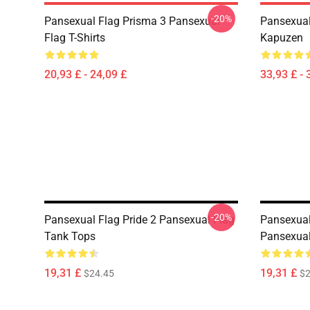
-20%
Pansexual Flag Prisma 3 Pansexual
Pansexual
Flag T-Shirts
Kapuzen
20,93 £ - 24,09 £
33,93 £ - 
-20%
Pansexual Flag Pride 2 Pansexual Flag
Pansexual
Tank Tops
Pansexual
19,31 £
19,31 £
$24.45
$2