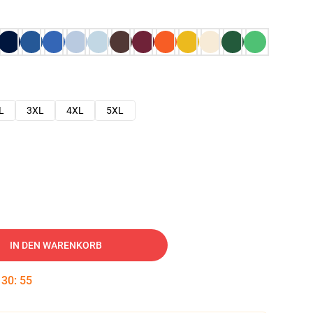
L
3XL
4XL
5XL
IN DEN WARENKORB
:
30
:
54