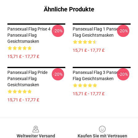
Ähnliche Produkte
Pansexual Flag Prise 4
Pansexual Flag 1 Pansexual
-20%
-20%
Pansexual Flag
Flag Gesichtsmasken
Gesichtsmasken
15,71 £ - 17,77 £
15,71 £ - 17,77 £
Pansexual Flag Pride
Pansexual Flag 3 Pansexual
-20%
-20%
Pansexual Flag
Flag Gesichtsmasken
Gesichtsmasken
15,71 £ - 17,77 £
15,71 £ - 17,77 £
Footer
Weltweiter Versand
Kaufen Sie mit Vertrauen