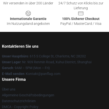
Wir versenden in über 200 Länder
24/7 Schutz von Klicks bis zur
Lieferung
Internationale Garantie
100% Sicherer Checkout
Im Nutzungsland angeboten
PayPal / MasterCard / Visa
Kontaktieren Sie uns
Unser Hauptbüro
: 615 S College St, Charlotte, NC 28202
Unser Lager
: Nr. 909 Renmin Road, Xuhui District, Shanghai
Geruch
: 9AM – 5PM (Mon – Fri)
E-Mail senden
: Kontakt@panflag.com
Unsere Firma
Über uns
Allgemeine Geschäftsbedingungen
Datenschutzrichtlinien
DMCA - Copyright Policy