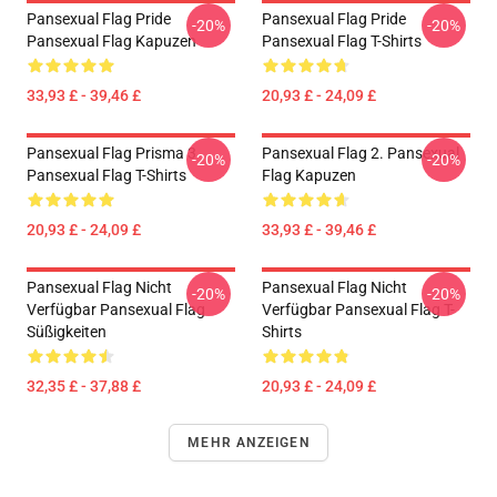
Pansexual Flag Pride
Pansexual Flag Pride
-20%
-20%
Pansexual Flag Kapuzen
Pansexual Flag T-Shirts
33,93 £ - 39,46 £
20,93 £ - 24,09 £
Pansexual Flag Prisma 3
Pansexual Flag 2. Pansexual
-20%
-20%
Pansexual Flag T-Shirts
Flag Kapuzen
20,93 £ - 24,09 £
33,93 £ - 39,46 £
Pansexual Flag Nicht
Pansexual Flag Nicht
-20%
-20%
Verfügbar Pansexual Flag
Verfügbar Pansexual Flag T-
Süßigkeiten
Shirts
32,35 £ - 37,88 £
20,93 £ - 24,09 £
MEHR ANZEIGEN