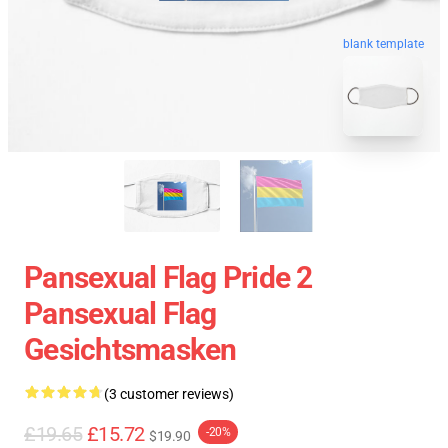
blank template
Pansexual Flag Pride 2
Pansexual Flag
Gesichtsmasken
(3 customer reviews)
£19.65
£15.72
-20%
$19.90