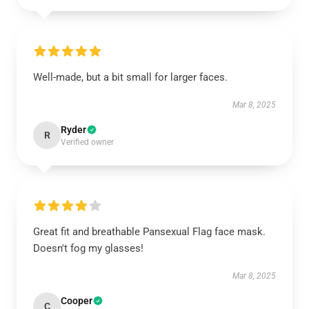
Well-made, but a bit small for larger faces.
Mar 8, 2025
Ryder
R
Verified owner
Great fit and breathable Pansexual Flag face mask.
Doesn't fog my glasses!
Mar 8, 2025
Cooper
C