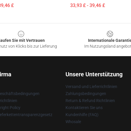
39,46 £
33,93 £ - 39,46 £
aufen Sie mit Vertrauen
Internationale Garanti
utz von Klicks bis zur Lieferung
Im Nutzungsland angebo
irma
Unsere Unterstützung
Versand und Lieferrichtlinien
Geschäftsbedingungen
Zahlungsbedingungen
ichtlinien
Return & Refund Richtlinien
ight Policy
Kontaktieren Sie uns
eferkettentransparenzgesetz
Kundenhilfe (FAQ)
Whosale