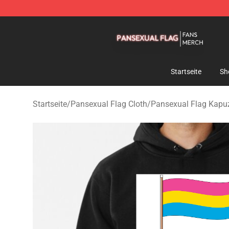
Pansexual Flag Shop - Official Pansexual Flag Mercha
Startseite
Sh
Startseite
/
Pansexual Flag Cloth
/
Pansexual Flag Kapu