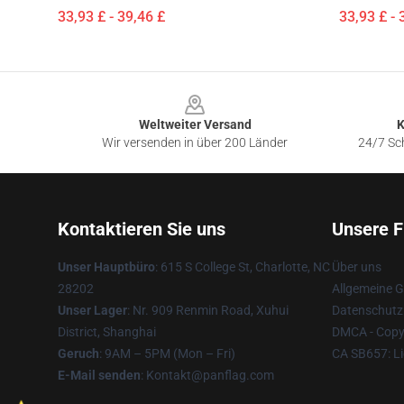
33,93 £ - 39,46 £
33,93 £ - 
Footer
Weltweiter Versand
K
Wir versenden in über 200 Länder
24/7 Sch
Kontaktieren Sie uns
Unsere F
Unser Hauptbüro
: 615 S College St, Charlotte, NC
Über uns
28202
Allgemeine 
Unser Lager
: Nr. 909 Renmin Road, Xuhui
Datenschutzr
District, Shanghai
DMCA - Copyr
Geruch
: 9AM – 5PM (Mon – Fri)
CA SB657: Li
E-Mail senden
: Kontakt@panflag.com