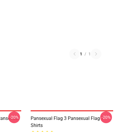
1
/
1
-20%
-20%
Pansexual
Pansexual Flag 3 Pansexual Flag T-
Shirts