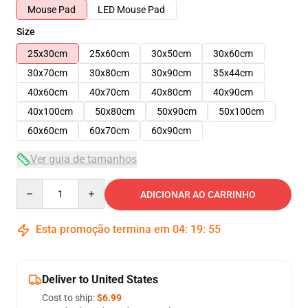
Mouse Pad
LED Mouse Pad
Size
25x30cm
25x60cm
30x50cm
30x60cm
30x70cm
30x80cm
30x90cm
35x44cm
40x60cm
40x70cm
40x80cm
40x90cm
40x100cm
50x80cm
50x90cm
50x100cm
60x60cm
60x70cm
60x90cm
Ver guia de tamanhos
Quantity
ADICIONAR AO CARRINHO
Esta promoção termina em
04
:
19
:
54
Deliver to United States
Cost to ship:
$6.99