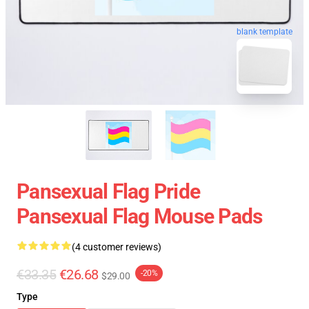
blank template
Pansexual Flag Pride
Pansexual Flag Mouse Pads
(4 customer reviews)
€33.35
€26.68
-20%
$29.00
Type