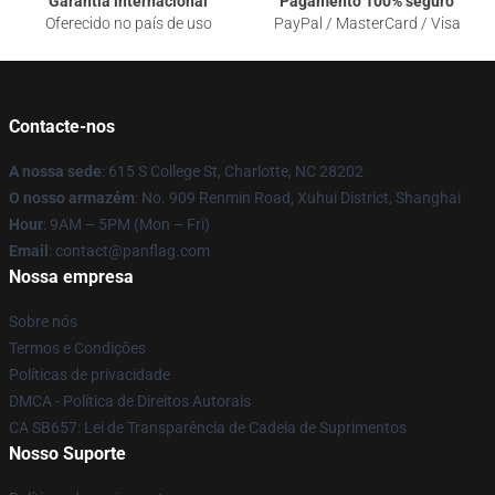
Garantia internacional
Pagamento 100% seguro
Oferecido no país de uso
PayPal / MasterCard / Visa
Contacte-nos
A nossa sede
: 615 S College St, Charlotte, NC 28202
O nosso armazém
: No. 909 Renmin Road, Xuhui District, Shanghai
Hour
: 9AM – 5PM (Mon – Fri)
Email
: contact@panflag.com
Nossa empresa
Sobre nós
Termos e Condições
Políticas de privacidade
DMCA - Política de Direitos Autorais
CA SB657: Lei de Transparência de Cadeia de Suprimentos
Nosso Suporte