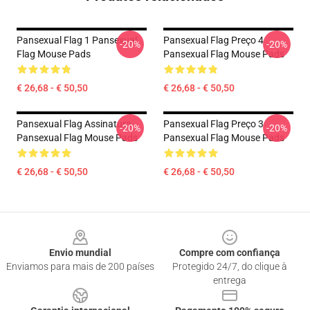
Pansexual Flag 1 Pansexual
Pansexual Flag Preço 4
-20%
-20%
Flag Mouse Pads
Pansexual Flag Mouse Pads
€ 26,68 - € 50,50
€ 26,68 - € 50,50
Pansexual Flag Assinatura
Pansexual Flag Preço 3
-20%
-20%
Pansexual Flag Mouse Pads
Pansexual Flag Mouse Pads
€ 26,68 - € 50,50
€ 26,68 - € 50,50
Footer
Envio mundial
Compre com confiança
Enviamos para mais de 200 países
Protegido 24/7, do clique à
entrega