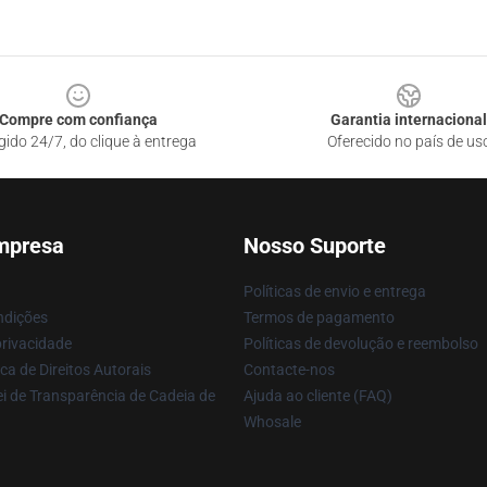
Compre com confiança
Garantia internacional
gido 24/7, do clique à entrega
Oferecido no país de us
mpresa
Nosso Suporte
Políticas de envio e entrega
ndições
Termos de pagamento
privacidade
Políticas de devolução e reembolso
ca de Direitos Autorais
Contacte-nos
i de Transparência de Cadeia de
Ajuda ao cliente (FAQ)
Whosale