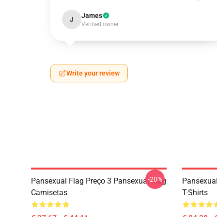
James
J
Verified owner
Write your review
-20%
Pansexual Flag Preço 3 Pansexual Flag
Pansexual
Camisetas
T-Shirts