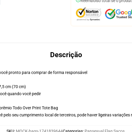
Reembolso total se o produt
Descrição
 você pronto para comprar de forma responsável
7,5 cm (70 cm)
 você quando você pedir
prêmio Todo Over Print Tote Bag
 pelo seu cumprimento local de terceiros, pode haver ligeiras variações
SKU
:
MOCK-bags-1741839644
Categorias
:
Pansexual Flag Sacos
,