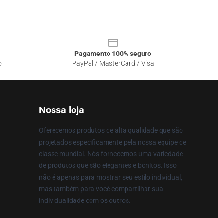
Pagamento 100% seguro
o
PayPal / MasterCard / Visa
Nossa loja
Oferecemos produtos de alta qualidade que são
projetados especificamente pela nossa equipe de
classe mundial. Nós fornecemos uma variedade
de produtos que são elegantes e bonitos. Isso
não é apenas para mostrar seu estilo individual,
mas também para você compartilhar sua
individualidade com os outros.