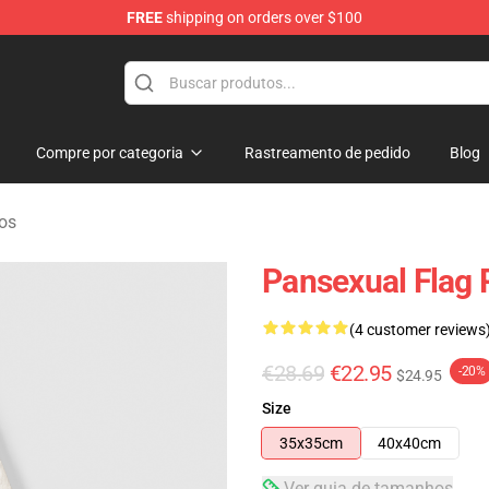
FREE
shipping on orders over $100
ndise Store
Compre por categoria
Rastreamento de pedido
Blog
os
Pansexual Flag 
(4 customer reviews
€28.69
€22.95
-20%
$24.95
Size
35x35cm
40x40cm
Ver guia de tamanhos