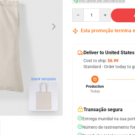
Quantity
Esta promoção termina
Deliver to United States
Cost to ship:
$6.99
Standard - Order today to g
blank template
Production
Today
Transação segura
Entrega mundial na sua por
Número de rastreamento for