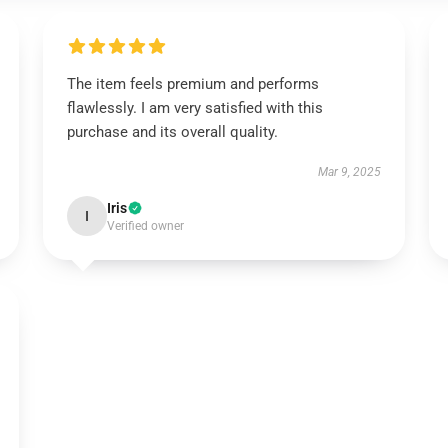
The item feels premium and performs
flawlessly. I am very satisfied with this
purchase and its overall quality.
Mar 9, 2025
Iris
I
Verified owner