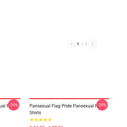
1
/
1
-20%
-20%
ual Flag
Pansexual Flag Pride Pansexual Flag T-
Shirts