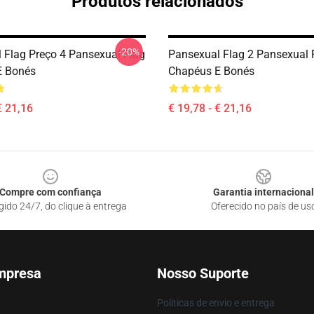
Produtos relacionados
-20%
 Flag Preço 4 Pansexual Flag
Pansexual Flag 2 Pansexual 
E Bonés
Chapéus E Bonés
€ 21,16
€ 19,78 - € 21,16
Compre com confiança
Garantia internacional
gido 24/7, do clique à entrega
Oferecido no país de us
mpresa
Nosso Suporte
Políticas de envio e entrega