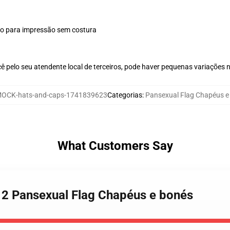
plo para impressão sem costura
ê pelo seu atendente local de terceiros, pode haver pequenas variações 
OCK-hats-and-caps-1741839623
Categorias
:
Pansexual Flag Chapéus e
What Customers Say
g 2 Pansexual Flag Chapéus e bonés