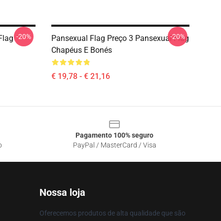
-20%
-20%
Flag
Pansexual Flag Preço 3 Pansexual Flag
Chapéus E Bonés
€ 19,78 - € 21,16
Pagamento 100% seguro
o
PayPal / MasterCard / Visa
Nossa loja
Oferecemos produtos de alta qualidade que são