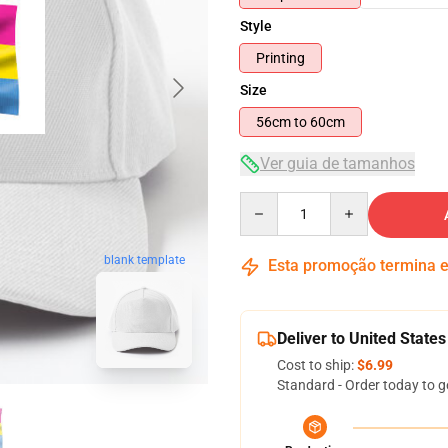
Style
Printing
Size
56cm to 60cm
Ver guia de tamanhos
Quantity
blank template
Esta promoção termina
Deliver to United States
Cost to ship:
$6.99
Standard - Order today to g