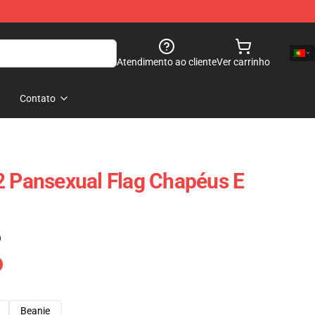
Atendimento ao cliente
Ver carrinho
Contato
2 Pansexual Flag Chapéus E
)
Beanie