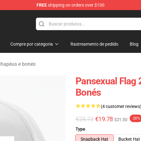
FREE
shipping on orders over $100
ndise Store
Compre por categoria
Rastreamento de pedido
Blog
Chapéus e bonés
Pansexual Flag 
Bonés
(4 customer reviews
€24.73
€19.78
-20%
$21.50
Type
Snapback Hat
Bucket Hat