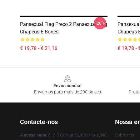
-20%
Pansexual Flag Preço 2 Pansexual Flag
Pansexual
Chapéus E Bonés
Chapéus 
€ 19,78 - € 21,16
€ 19,78 - 
Footer
Envio mundial
Enviamos para mais de 200 países
Prote
Contacte-nos
Nossa e
A nossa sede
: 615 S College St, Charlotte, NC
Sobre nós