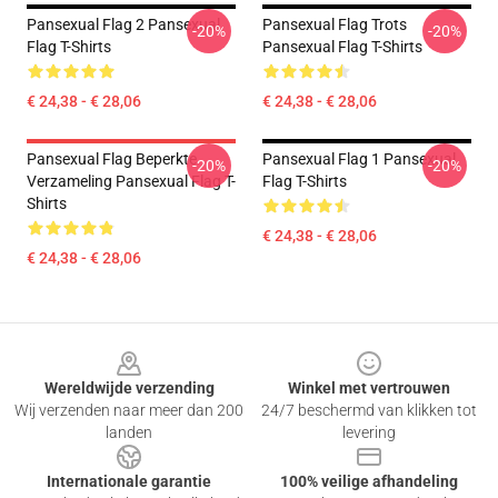
Pansexual Flag 2 Pansexual
Pansexual Flag Trots
-20%
-20%
Flag T-Shirts
Pansexual Flag T-Shirts
€ 24,38 - € 28,06
€ 24,38 - € 28,06
Pansexual Flag Beperkte
Pansexual Flag 1 Pansexual
-20%
-20%
Verzameling Pansexual Flag T-
Flag T-Shirts
Shirts
€ 24,38 - € 28,06
€ 24,38 - € 28,06
Footer
Wereldwijde verzending
Winkel met vertrouwen
Wij verzenden naar meer dan 200
24/7 beschermd van klikken tot
landen
levering
Internationale garantie
100% veilige afhandeling