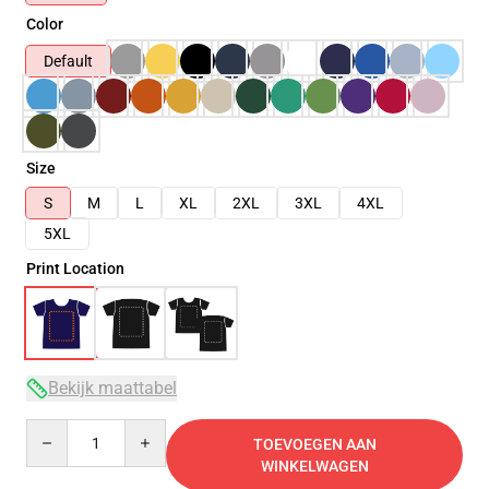
Color
Default
Size
S
M
L
XL
2XL
3XL
4XL
5XL
Print Location
Bekijk maattabel
Quantity
TOEVOEGEN AAN
WINKELWAGEN