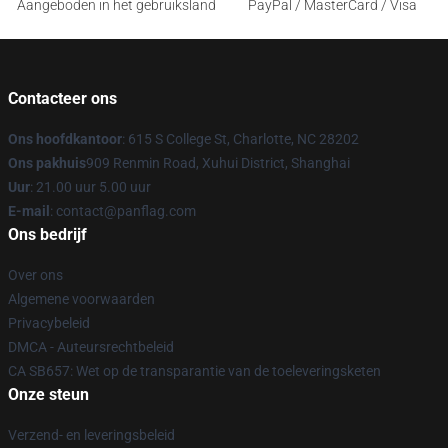
Aangeboden in het gebruiksland
PayPal / MasterCard / Visa
Contacteer ons
Ons hoofdkantoor
: 615 S College St, Charlotte, NC 28202
Ons pakhuis
909 Renmin Road, Xuhui District, Shanghai
Uur
: 21.00 uur 5.00 uur
E-mail
: contact@panflag.com
Ons bedrijf
Over ons
Algemene voorwaarden
Privacybeleid
DMCA - Auteursrechtbeleid
CA SB657: Wet op de transparantie van de toeleveringsketen
Onze steun
Verzend- en leveringsbeleid