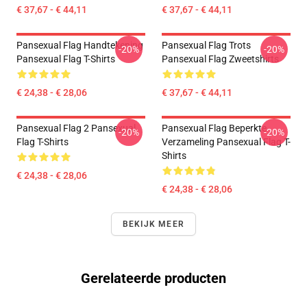
€ 37,67 - € 44,11
€ 37,67 - € 44,11
Pansexual Flag Handtekening
Pansexual Flag Trots
-20%
-20%
Pansexual Flag T-Shirts
Pansexual Flag Zweetshirts
€ 24,38 - € 28,06
€ 37,67 - € 44,11
Pansexual Flag 2 Pansexual
Pansexual Flag Beperkte
-20%
-20%
Flag T-Shirts
Verzameling Pansexual Flag T-
Shirts
€ 24,38 - € 28,06
€ 24,38 - € 28,06
BEKIJK MEER
Gerelateerde producten