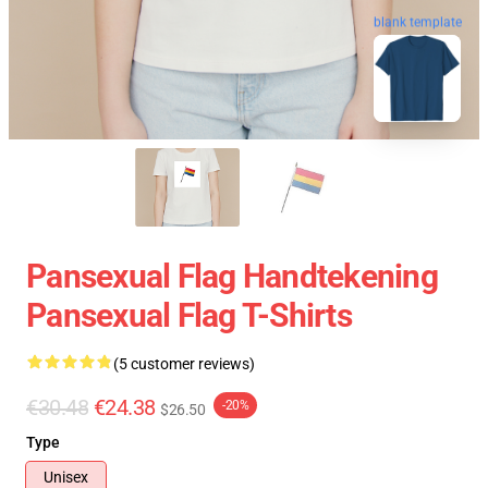
blank template
Pansexual Flag Handtekening
Pansexual Flag T-Shirts
(5 customer reviews)
€30.48
€24.38
-20%
$26.50
Type
Unisex