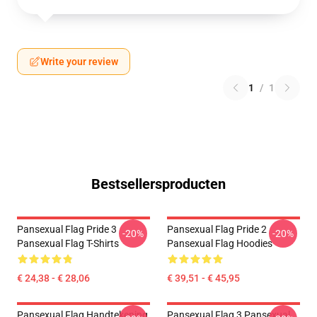
Write your review
1
/
1
Bestsellersproducten
Pansexual Flag Pride 3
Pansexual Flag Pride 2
-20%
-20%
Pansexual Flag T-Shirts
Pansexual Flag Hoodies
€ 24,38 - € 28,06
€ 39,51 - € 45,95
Pansexual Flag Handtekening
Pansexual Flag 3 Pansexual