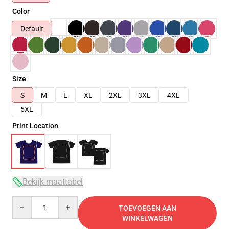
Color
Default
Size
S
M
L
XL
2XL
3XL
4XL
5XL
Print Location
Bekijk maattabel
Quantity
TOEVOEGEN AAN
WINKELWAGEN