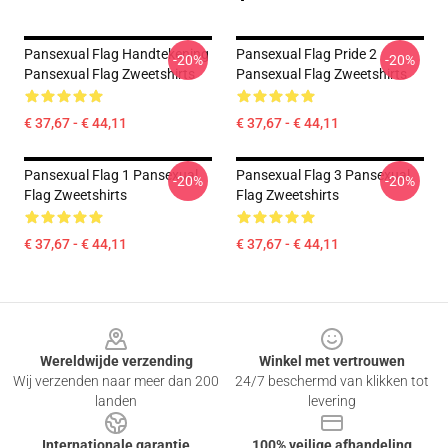
Pansexual Flag Handtekening
Pansexual Flag Pride 2
-20%
-20%
Pansexual Flag Zweetshirts
Pansexual Flag Zweetshirts
€ 37,67 - € 44,11
€ 37,67 - € 44,11
Pansexual Flag 1 Pansexual
Pansexual Flag 3 Pansexual
-20%
-20%
Flag Zweetshirts
Flag Zweetshirts
€ 37,67 - € 44,11
€ 37,67 - € 44,11
Footer
Wereldwijde verzending
Winkel met vertrouwen
Wij verzenden naar meer dan 200
24/7 beschermd van klikken tot
landen
levering
Internationale garantie
100% veilige afhandeling