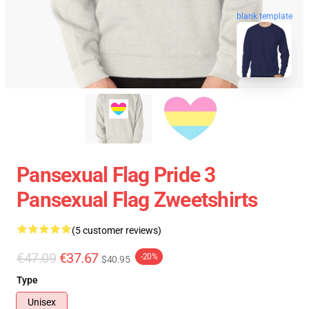
blank template
Pansexual Flag Pride 3
Pansexual Flag Zweetshirts
(5 customer reviews)
€47.09
€37.67
-20%
$40.95
Type
Unisex