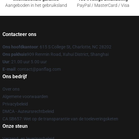
Aangeboden in het gebruiksland
PayPal / MasterCard / Visa
Contacteer ons
Ons hoofdkantoor
: 615 S College St, Charlotte, NC 28202
Ons pakhuis
909 Renmin Road, Xuhui District, Shanghai
Uur
: 21.00 uur 5.00 uur
E-mail
: contact@panflag.com
Ons bedrijf
Over ons
Algemene voorwaarden
Privacybeleid
DMCA - Auteursrechtbeleid
CA SB657: Wet op de transparantie van de toeleveringsketen
Onze steun
Verzend- en leveringsbeleid