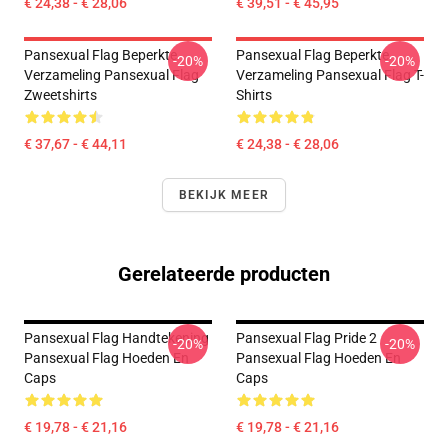
€ 24,38 - € 28,06
€ 39,51 - € 45,95
Pansexual Flag Beperkte
Pansexual Flag Beperkte
-20%
-20%
Verzameling Pansexual Flag
Verzameling Pansexual Flag T-
Zweetshirts
Shirts
€ 37,67 - € 44,11
€ 24,38 - € 28,06
BEKIJK MEER
Gerelateerde producten
Pansexual Flag Handtekening
Pansexual Flag Pride 2
-20%
-20%
Pansexual Flag Hoeden En
Pansexual Flag Hoeden En
Caps
Caps
€ 19,78 - € 21,16
€ 19,78 - € 21,16