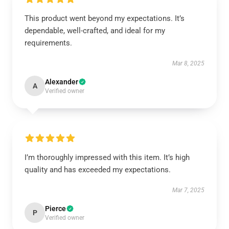
This product went beyond my expectations. It’s
dependable, well-crafted, and ideal for my
requirements.
Mar 8, 2025
Alexander
A
Verified owner
I’m thoroughly impressed with this item. It’s high
quality and has exceeded my expectations.
Mar 7, 2025
Pierce
P
Verified owner