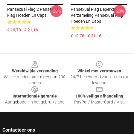
Pansexual Flag 2 Pansexual
Pansexual Flag Beperkte
-20%
-20%
Flag Hoeden En Caps
Verzameling Pansexual Flag
Hoeden En Caps
€ 19,78 - € 21,16
€ 19,78 - € 21,16
Footer
Wereldwijde verzending
Winkel met vertrouwen
Wij verzenden naar meer dan 200
24/7 beschermd van klikken tot
landen
levering
Internationale garantie
100% veilige afhandeling
Aangeboden in het gebruiksland
PayPal / MasterCard / Visa
Contacteer ons