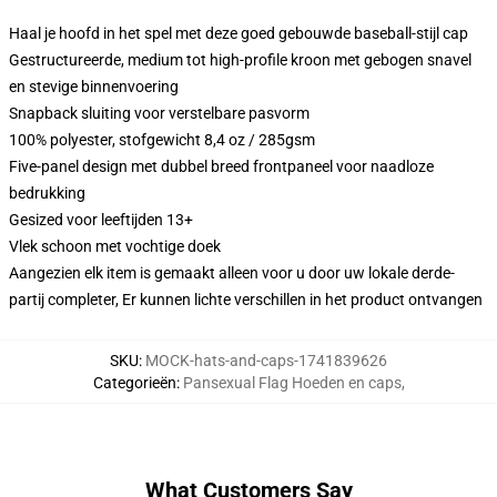
Haal je hoofd in het spel met deze goed gebouwde baseball-stijl cap
Gestructureerde, medium tot high-profile kroon met gebogen snavel
en stevige binnenvoering
Snapback sluiting voor verstelbare pasvorm
100% polyester, stofgewicht 8,4 oz / 285gsm
Five-panel design met dubbel breed frontpaneel voor naadloze
bedrukking
Gesized voor leeftijden 13+
Vlek schoon met vochtige doek
Aangezien elk item is gemaakt alleen voor u door uw lokale derde-
partij completer, Er kunnen lichte verschillen in het product ontvangen
SKU
:
MOCK-hats-and-caps-1741839626
Categorieën
:
Pansexual Flag Hoeden en caps
,
What Customers Say