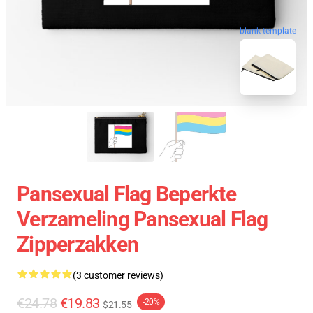
blank template
Pansexual Flag Beperkte
Verzameling Pansexual Flag
Zipperzakken
(3 customer reviews)
€24.78
€19.83
-20%
$21.55