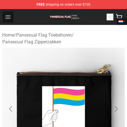
FREE
shipping on orders over $100
Pansexual Flag Shop - Official Pansexual Flag Merchand
Open menu
Home
/
Pansexual Flag Toebehoren
/
Pansexual Flag Zipperzakken