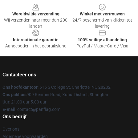
Wereldwijde verzending
Winkel met vertrouwen
Wij verzenden naar meer dan 200
24/7 beschermd van klikken tot
landen
levering
Internationale garantie
100% veilige afhandeling
Aangeboden in het gebruiksland
PayPal / MasterCard / Visa
Contacteer ons
Ons hoofdkantoor
: 615 S College St, Charlotte, NC 28202
Ons pakhuis
909 Renmin Road, Xuhui District, Shanghai
Uur
: 21.00 uur 5.00 uur
E-mail
: contact@panflag.com
Ons bedrijf
Over ons
Algemene voorwaarden