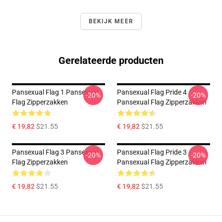
BEKIJK MEER
Gerelateerde producten
Pansexual Flag 1 Pansexual
Pansexual Flag Pride 4
-20%
-20%
Flag Zipperzakken
Pansexual Flag Zipperzakken
€ 19,82
$21.55
€ 19,82
$21.55
Pansexual Flag 3 Pansexual
Pansexual Flag Pride 3
-20%
-20%
Flag Zipperzakken
Pansexual Flag Zipperzakken
€ 19,82
$21.55
€ 19,82
$21.55
Footer