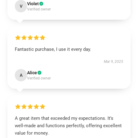
Violet
V
Verified owner
Fantastic purchase, I use it every day.
Mar 9, 2025
Alice
A
Verified owner
A great item that exceeded my expectations. It’s
well-made and functions perfectly, offering excellent
value for money.