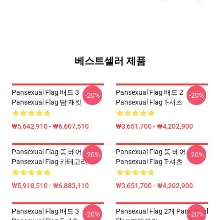
베스트셀러 제품
Pansexual Flag 배드 3
Pansexual Flag 배드 2
-20%
-20%
Pansexual Flag 땀 재킷
Pansexual Flag T-셔츠
₩5,642,910 - ₩6,607,510
₩3,651,700 - ₩4,202,900
Pansexual Flag 뚱 베어
Pansexual Flag 뚱 베어
-20%
-20%
Pansexual Flag 카테고리
Pansexual Flag T-셔츠
₩5,918,510 - ₩6,883,110
₩3,651,700 - ₩4,202,900
Pansexual Flag 배드 3
Pansexual Flag 2개 Pansexual
-20%
-20%