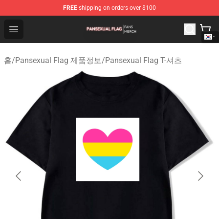
FREE
shipping on orders over $100
Pansexual Flag Shop - Official Pansexual Flag Merchand
Open menu
홈
/
Pansexual Flag 제품정보
/
Pansexual Flag T-셔츠