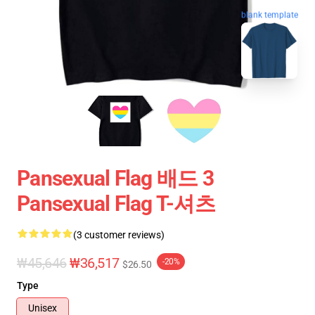
blank template
Pansexual Flag 배드 3
Pansexual Flag T-셔츠
(3 customer reviews)
₩45,646
₩36,517
-20%
$26.50
Type
Unisex