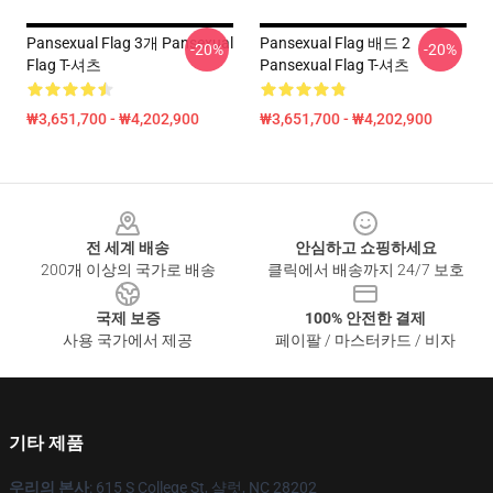
Pansexual Flag 3개 Pansexual
Pansexual Flag 배드 2
-20%
-20%
Flag T-셔츠
Pansexual Flag T-셔츠
₩3,651,700 - ₩4,202,900
₩3,651,700 - ₩4,202,900
Footer
전 세계 배송
안심하고 쇼핑하세요
200개 이상의 국가로 배송
클릭에서 배송까지 24/7 보호
국제 보증
100% 안전한 결제
사용 국가에서 제공
페이팔 / 마스터카드 / 비자
기타 제품
우리의 본사
: 615 S College St, 샬럿, NC 28202