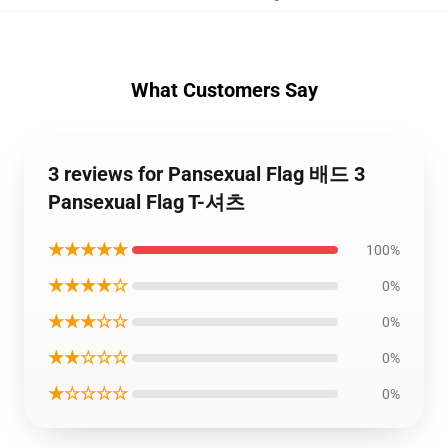
What Customers Say
3 reviews for Pansexual Flag 배드 3
Pansexual Flag T-셔츠
★★★★★
100%
★★★★☆
0%
★★★☆☆
0%
★★☆☆☆
0%
★☆☆☆☆
0%