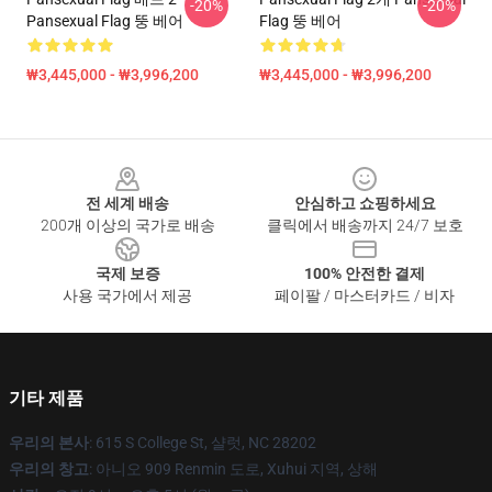
-20%
-20%
Pansexual Flag 뚱 베어
Flag 뚱 베어
₩3,445,000 - ₩3,996,200
₩3,445,000 - ₩3,996,200
Footer
전 세계 배송
안심하고 쇼핑하세요
200개 이상의 국가로 배송
클릭에서 배송까지 24/7 보호
국제 보증
100% 안전한 결제
사용 국가에서 제공
페이팔 / 마스터카드 / 비자
기타 제품
우리의 본사
: 615 S College St, 샬럿, NC 28202
우리의 창고
: 아니오 909 Renmin 도로, Xuhui 지역, 상해