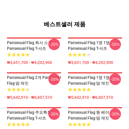
베스트셀러 제품
Pansexual Flag 회사 소개
Pansexual Flag 1명 1명
-20%
-20%
Pansexual Flag T-셔츠
Pansexual Flag T-셔츠
₩3,651,700 - ₩4,202,900
₩3,651,700 - ₩4,202,900
Pansexual Flag 2개 Pansexual
Pansexual Flag 1명 1명
-20%
-20%
Flag 땀 재킷
Pansexual Flag 땀 재킷
₩5,642,910 - ₩6,607,510
₩5,642,910 - ₩6,607,510
Pansexual Flag 주요특징
Pansexual Flag 뚱 베어
-20%
-20%
Pansexual Flag T-셔츠
Pansexual Flag 땀 재킷