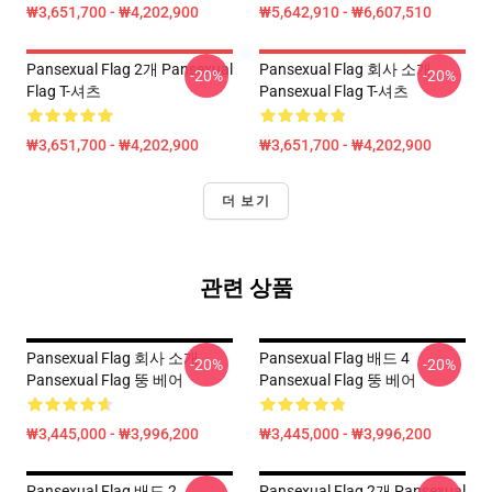
₩3,651,700 - ₩4,202,900
₩5,642,910 - ₩6,607,510
Pansexual Flag 2개 Pansexual
Pansexual Flag 회사 소개
-20%
-20%
Flag T-셔츠
Pansexual Flag T-셔츠
₩3,651,700 - ₩4,202,900
₩3,651,700 - ₩4,202,900
더 보기
관련 상품
Pansexual Flag 회사 소개
Pansexual Flag 배드 4
-20%
-20%
Pansexual Flag 뚱 베어
Pansexual Flag 뚱 베어
₩3,445,000 - ₩3,996,200
₩3,445,000 - ₩3,996,200
Pansexual Flag 배드 2
Pansexual Flag 2개 Pansexual