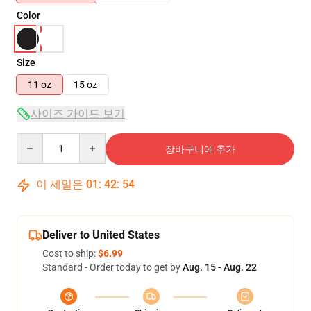
Color
Size
11 oz
15 oz
사이즈 가이드 보기
Quantity
장바구니에 추가
이 세일은
01
:
42
:
54
Deliver to United States
Cost to ship:
$6.99
Standard - Order today to get by
Aug. 15 - Aug. 22