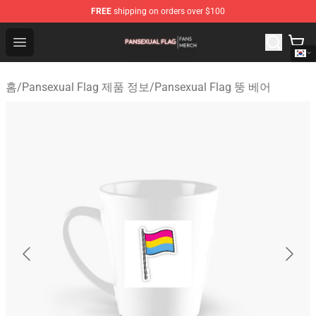
FREE
shipping on orders over $100
Pansexual Flag Shop - Official Pansexual Flag Merchand
Open menu
홈
/
Pansexual Flag 제품 정보
/
Pansexual Flag 뚱 베어