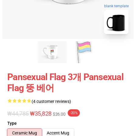
blank template
Pansexual Flag 3개 Pansexual
Flag 뚱 베어
(4 customer reviews)
₩44,785
₩35,828
-20%
$26.00
Type
Ceramic Mug
Accent Mug