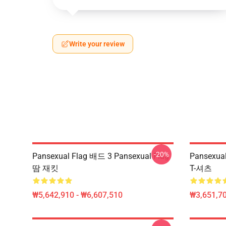
Write your review
-20%
Pansexual Flag 배드 3 Pansexual Flag
Pansexual
땀 재킷
T-셔츠
₩5,642,910 - ₩6,607,510
₩3,651,70