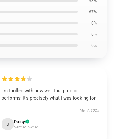
33%
67%
0%
0%
0%
I'm thrilled with how well this product
performs; it’s precisely what I was looking for.
Mar 7, 2025
Daisy
D
Verified owner