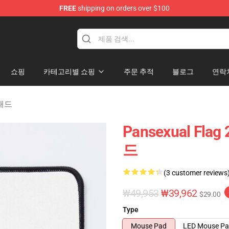
FREE
shipping on orders over $100
ndise Store
쇼핑
카테고리별 쇼핑
주문 추적
블로그
연락
 패드
Pansexual Fla
드
(3 customer reviews
₩49,953
₩39,962
$29.00
Type
Mouse Pad
LED Mouse P