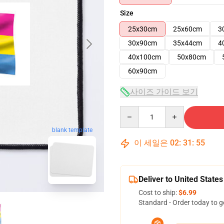
Size
25x30cm
25x60cm
3
30x90cm
35x44cm
4
40x100cm
50x80cm
60x90cm
사이즈 가이드 보기
Quantity
blank template
이 세일은
02
:
31
:
54
Deliver to United States
Cost to ship:
$6.99
Standard - Order today to g