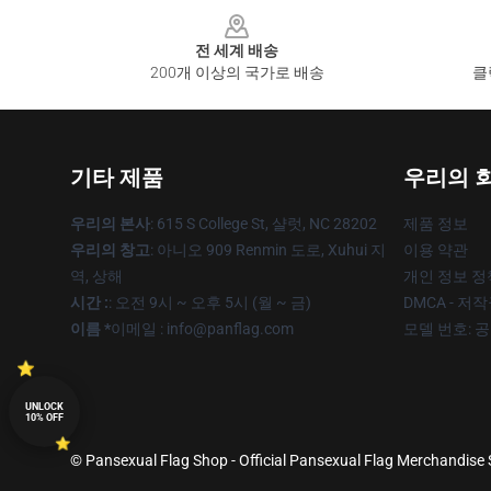
Footer
전 세계 배송
200개 이상의 국가로 배송
클
기타 제품
우리의 
우리의 본사
: 615 S College St, 샬럿, NC 28202
제품 정보
우리의 창고
: 아니오 909 Renmin 도로, Xuhui 지
이용 약관
역, 상해
개인 정보 정
시간 :
: 오전 9시 ~ 오후 5시 (월 ~ 금)
DMCA - 저
이름 *
이메일 : info@panflag.com
모델 번호: 
UNLOCK
10% OFF
© Pansexual Flag Shop - Official Pansexual Flag Merchandise S