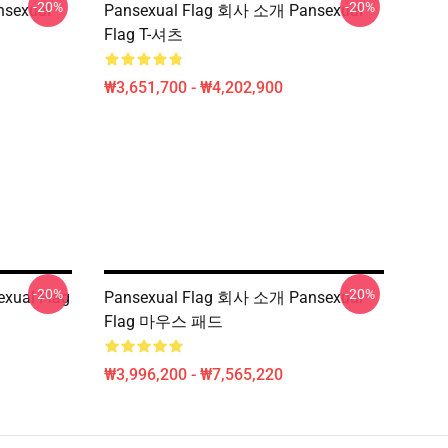
-20%
-20%
sexual
Pansexual Flag 회사 소개 Pansexual
Flag T-셔츠
₩3,651,700 - ₩4,202,900
-20%
-20%
xual Flag
Pansexual Flag 회사 소개 Pansexual
Flag 마우스 패드
₩3,996,200 - ₩7,565,220