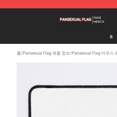
Pansexual Flag Shop - Official Pansexual Flag Mercha
홈
홈
/
Pansexual Flag 제품 정보
/
Pansexual Flag 마우스