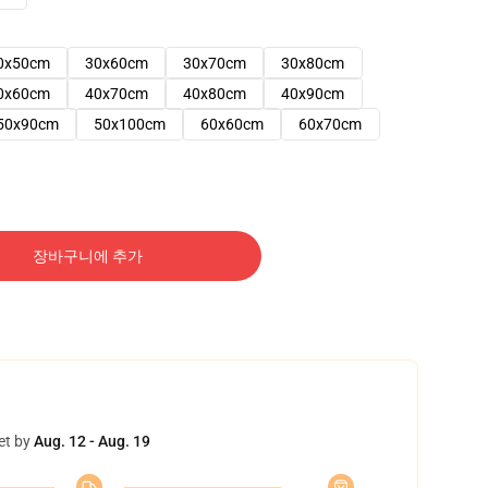
0x50cm
30x60cm
30x70cm
30x80cm
0x60cm
40x70cm
40x80cm
40x90cm
50x90cm
50x100cm
60x60cm
60x70cm
장바구니에 추가
et by
Aug. 12 - Aug. 19