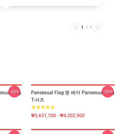
1
/
1
-20%
-20%
xual Flag
Pansexual Flag 뚱 베어 Pansexual Flag
T-셔츠
₩3,651,700 - ₩4,202,900