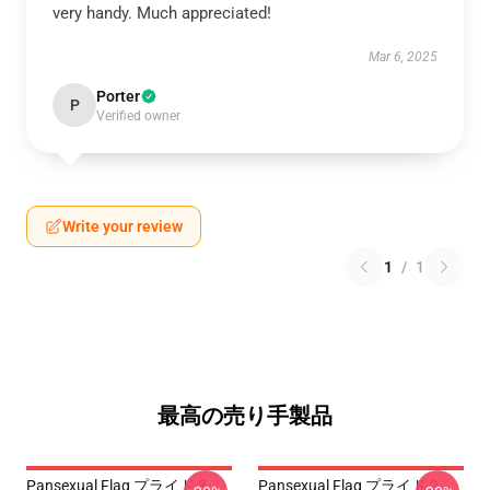
very handy. Much appreciated!
Mar 6, 2025
Porter
P
Verified owner
Write your review
1
/
1
最高の売り手製品
Pansexual Flag プライド 3
Pansexual Flag プライド 2