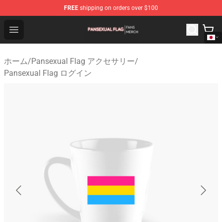
FREE
shipping on orders over $100
Pansexual Flag Shop - Official Pansexual Flag Merchand
Open menu
ホーム
/
Pansexual Flag アクセサリー
/
Pansexual Flag ログイン