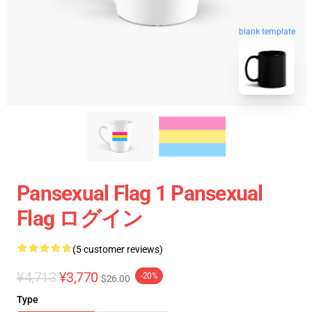
blank template
Pansexual Flag 1 Pansexual
Flag ログイン
(5 customer reviews)
¥4,713
¥3,770
-20%
$26.00
Type