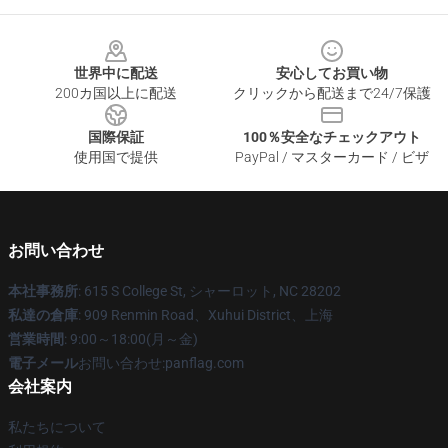
Footer
世界中に配送
安心してお買い物
200カ国以上に配送
クリックから配送まで24/7保護
国際保証
100％安全なチェックアウト
使用国で提供
PayPal / マスターカード / ビザ
お問い合わせ
本社事務所
: 615 S College St, シャーロット, NC 28202
私達の倉庫
: 909 Renmin Road、Xuhui District、上海
営業時間
: 9:00～18:00(月～金)
電子メール
お問い合わせ:panflag.com
会社案内
私たちについて