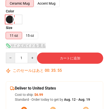
Ceramic Mug
Accent Mug
Color
Size
11 oz
15 oz
サイズガイドを見る
Quantity
カートに追加
このセールはあと
00
:
35
:
54
Deliver to United States
Cost to ship:
$6.99
Standard - Order today to get by
Aug. 12 - Aug. 19