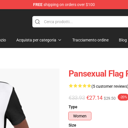
FREE
shipping on orders over $100
ndise Store
zio
Acquista per categoria
Tracciamento ordine
Blog
Pansexual Flag 
(5 customer reviews
€33.93
€27.14
-20%
$29.50
Type
Women
Size