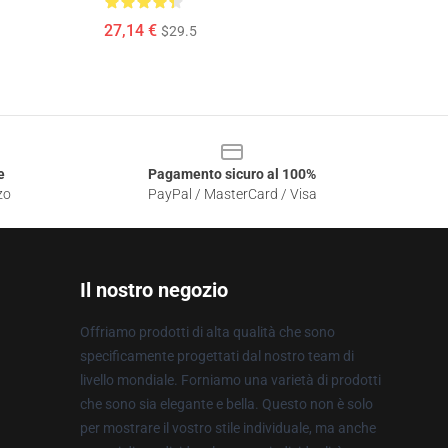
27,14 €
$29.5
e
Pagamento sicuro al 100%
zo
PayPal / MasterCard / Visa
Il nostro negozio
Offriamo prodotti di alta qualità che sono
specificamente progettati dal nostro team di
livello mondiale. Forniamo una varietà di prodotti
che sono sia elegante e bella. Questo non è solo
per mostrare il vostro stile individuale, ma anche