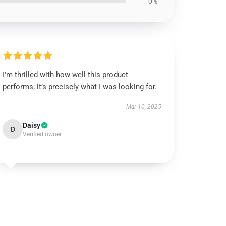
0%
I'm thrilled with how well this product
performs; it’s precisely what I was looking for.
Mar 10, 2025
Daisy
D
Verified owner