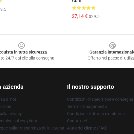
Abiti
9.5
27,14 €
$29.5
cquista in tutta sicurezza
Garanzia internazional
to 24/7 dai clic alla consegna
Offerto nel paese di utiliz
a azienda
Il nostro supporto
su di noi
Condizioni di spedizione e consegna
dizioni
Termini di pagamento
ulla privacy
Condizioni di ritorno e rimborso
mativa sul copyright
Contattaci
gge sulla trasparenza della catena
Aiuto del cliente (FAQ)