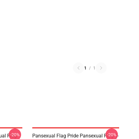
1
/
1
-20%
-20%
ual Flag
Pansexual Flag Pride Pansexual Flag T-