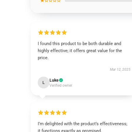
★☆☆☆☆
I found this product to be both durable and
highly effective; it offers great value for the
price.
Mar 12, 2025
Luke
L
Verified owner
I’m delighted with the product’s effectiveness;
it functions exactly as promised.