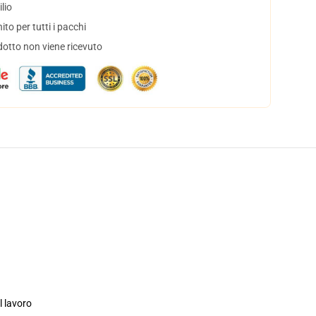
lio
to per tutti i pacchi
dotto non viene ricevuto
l lavoro