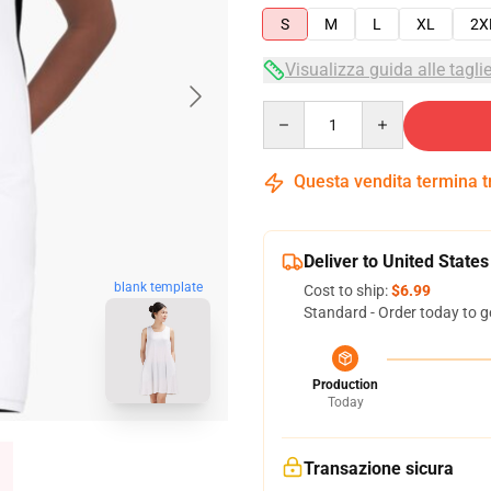
S
M
L
XL
2X
Visualizza guida alle tagli
Quantity
Questa vendita termina 
Deliver to United States
blank template
Cost to ship:
$6.99
Standard - Order today to g
Production
Today
Transazione sicura