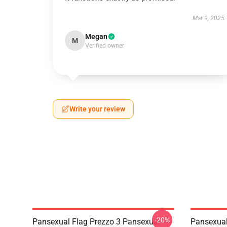
Mar 9, 2025
Megan
M
Verified owner
Write your review
-20%
Pansexual Flag Prezzo 3 Pansexual
Pansexual