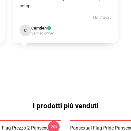
setup.
Mar 7, 2025
Camden
C
Verified owner
I prodotti più venduti
-20%
 Flag Prezzo 2 Pansexual
Pansexual Flag Pride Pansex