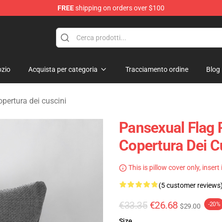
FREE
shipping on orders over $100
ndise Store
zio
Acquista per categoria
Tracciamento ordine
Blog
pertura dei cuscini
Pansexual Flag 
Copertura Dei C
This is pillow cover only, insert
(5 customer reviews
€33.35
€26.68
-20%
$29.00
Size