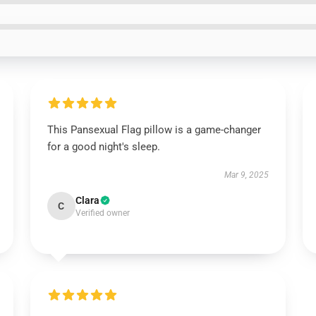
This Pansexual Flag pillow is a game-changer
for a good night's sleep.
Mar 9, 2025
Clara
C
Verified owner