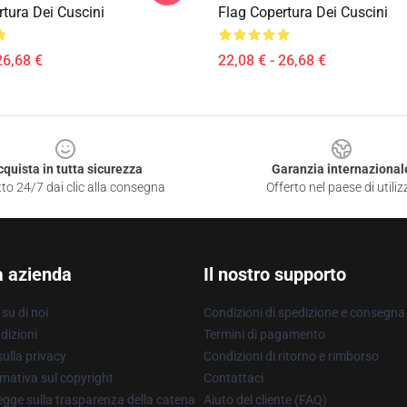
tura Dei Cuscini
Flag Copertura Dei Cuscini
26,68 €
22,08 € - 26,68 €
cquista in tutta sicurezza
Garanzia internazional
to 24/7 dai clic alla consegna
Offerto nel paese di utiliz
a azienda
Il nostro supporto
su di noi
Condizioni di spedizione e consegna
dizioni
Termini di pagamento
ulla privacy
Condizioni di ritorno e rimborso
mativa sul copyright
Contattaci
gge sulla trasparenza della catena
Aiuto del cliente (FAQ)