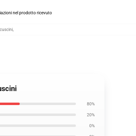
iazioni nel prodotto ricevuto
cuscini
,
scini
80%
20%
0%