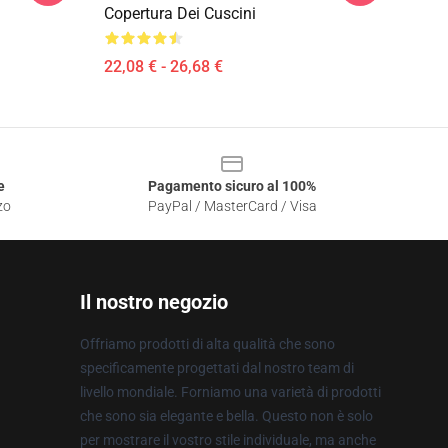
Copertura Dei Cuscini
22,08 € - 26,68 €
e
Pagamento sicuro al 100%
zo
PayPal / MasterCard / Visa
Il nostro negozio
Offriamo prodotti di alta qualità che sono
specificamente progettati dal nostro team di
livello mondiale. Forniamo una varietà di prodotti
che sono sia elegante e bella. Questo non è solo
per mostrare il vostro stile individuale, ma anche