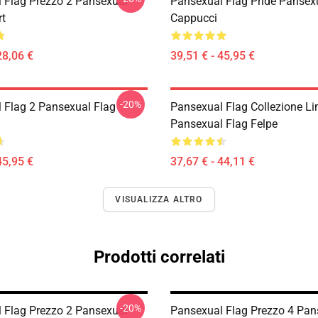
 Flag Prezzo 2 Pansexual
Pansexual Flag Pride Pansex
rt
Cappucci
28,06 €
39,51 € - 45,95 €
-20%
 Flag 2 Pansexual Flag
Pansexual Flag Collezione Li
Pansexual Flag Felpe
45,95 €
37,67 € - 44,11 €
VISUALIZZA ALTRO
Prodotti correlati
-20%
 Flag Prezzo 2 Pansexual
Pansexual Flag Prezzo 4 Pan