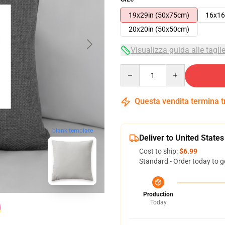
19x29in (50x75cm)
16x16
20x20in (50x50cm)
Visualizza guida alle tagli
Quantity
Questa vendita termina 
blank template
Deliver to United States
Cost to ship:
$6.99
Standard - Order today to g
Production
Today