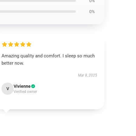
0%
0%
Amazing quality and comfort. I sleep so much
better now.
Mar 8, 2025
Vivienne
V
Verified owner