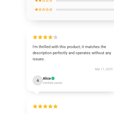
★★☆☆☆
★☆☆☆☆
I'm thrilled with this product; it matches the
description perfectly and operates without any
issues.
Mar 11, 2025
Alice
A
Verified owner