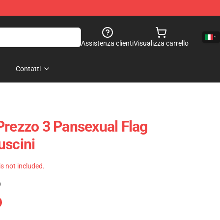
Assistenza clienti
Visualizza carrello
Contatti
Prezzo 3 Pansexual Flag
uscini
 is not included.
)