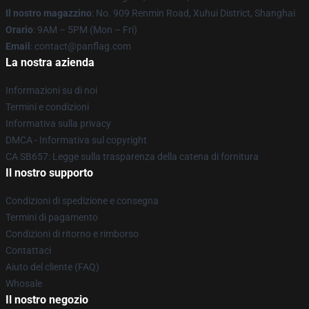
Il nostro magazzino
: No. 909 Renmin Road, Xuhui District, Shanghai
Orario
: 9AM – 5PM (Mon – Fri)
Email
: contact@panflag.com
La nostra azienda
Informazioni su di noi
Termini e condizioni
Informativa sulla privacy
DMCA - Informativa sul copyright
CA SB657: Legge sulla trasparenza della catena di fornitura
Il nostro supporto
Condizioni di spedizione e consegna
Termini di pagamento
Condizioni di ritorno e rimborso
Contattaci
Aiuto del cliente (FAQ)
Whosale
Il nostro negozio