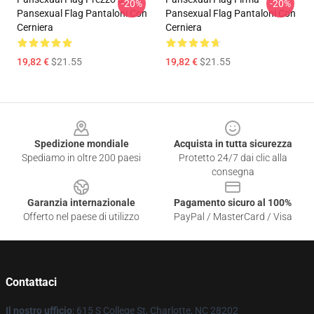
-20%
-20%
Pansexual Flag Pantaloni Con
Pansexual Flag Pantaloni Con
Cerniera
Cerniera
19,82 €
$21.55
19,82 €
$21.55
Footer
Spedizione mondiale
Acquista in tutta sicurezza
Spediamo in oltre 200 paesi
Protetto 24/7 dai clic alla
consegna
Garanzia internazionale
Pagamento sicuro al 100%
Offerto nel paese di utilizzo
PayPal / MasterCard / Visa
Contattaci
Il nostro ufficio
: 615 S College St, Charlotte, NC 28202