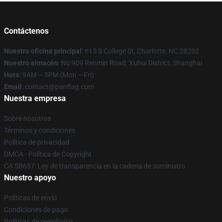
Contáctenos
Nuestra oficina principal
: 615 S College St, Charlotte, NC 28202
Nuestro almacén
: No 909 Renmin Road, Xuhui District, Shanghai
Hora
: 9AM – 5PM (Mon – Fri)
Email
: contact@panflag.com
Nuestra empresa
Sobre nosotros
Términos y condiciones
Política de privacidad
DMCA - Política de Copyright
CA SB657: Ley de transparencia en la cadena de suministro
Nuestro apoyo
Políticas de envío
Condiciones de pago
Políticas de reembolso