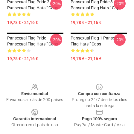
Pansexual Flag Pride 2
Pansexual Flag Pride 3
-20%
-20%
Pansexual Flag Hats " Caps
Pansexual Flag Hats " Caps
19,78 € - 21,16 €
19,78 € - 21,16 €
Pansexual Flag Pride
Pansexual Flag 1 Pansexual
-20%
-20%
Pansexual Flag Hats " Caps
Flag Hats " Caps
19,78 € - 21,16 €
19,78 € - 21,16 €
Footer
Envío mundial
Compra con confianza
Enviamos a más de 200 países
Protegido 24/7 desde los clics
hasta la entrega
Garantía internacional
Pago 100% seguro
Ofrecido en el país de uso
PayPal / MasterCard / Visa