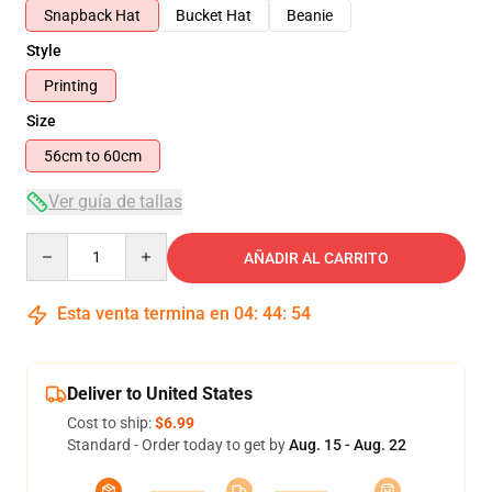
Snapback Hat
Bucket Hat
Beanie
Style
Printing
Size
56cm to 60cm
Ver guía de tallas
Quantity
AÑADIR AL CARRITO
Esta venta termina en
04
:
44
:
54
Deliver to United States
Cost to ship:
$6.99
Standard - Order today to get by
Aug. 15 - Aug. 22