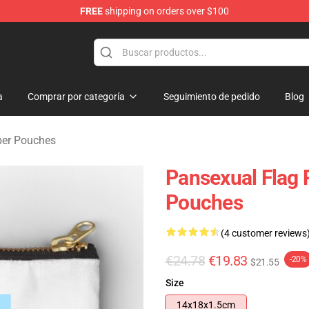
FREE
shipping on orders over $100
ndise Store
a
Comprar por categoría
Seguimiento de pedido
Blog
per Pouches
Pansexual Flag 
Pouches
(4 customer reviews
€24.78
€19.83
-20%
$21.55
Size
14x18x1.5cm