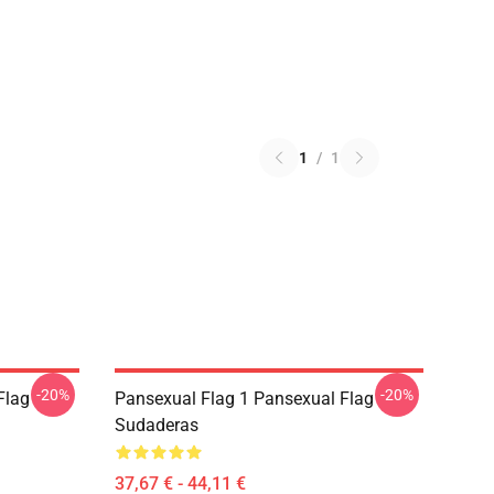
1
/
1
-20%
-20%
Flag
Pansexual Flag 1 Pansexual Flag
Sudaderas
37,67 € - 44,11 €