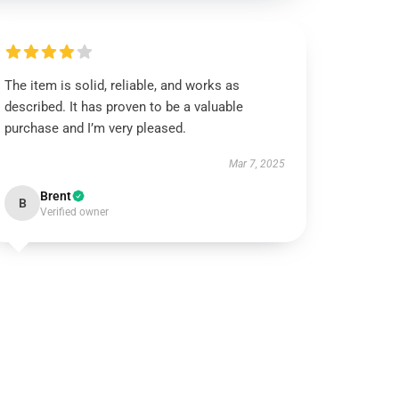
The item is solid, reliable, and works as
described. It has proven to be a valuable
purchase and I’m very pleased.
Mar 7, 2025
Brent
B
Verified owner