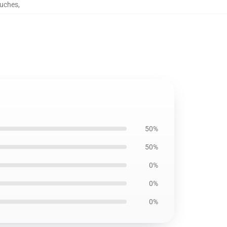
ouches
,
50%
50%
0%
0%
0%