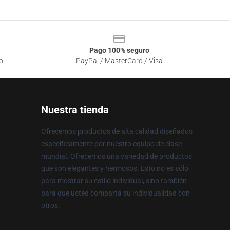
Pago 100% seguro
o
PayPal / MasterCard / Visa
Nuestra tienda
Ofrecemos productos de alta calidad diseñados
específicamente por nuestro equipo de clase
mundial. Ofrecemos una variedad de productos
que son elegantes y hermosos. Esto no es sólo
para mostrar su estilo individual, sino también
para que usted comparta su individualidad con
otros.