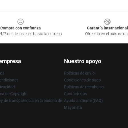
Compra con confianza
Garantía internacional
4/7 desde los clics hasta la entrega
Ofrecido en el país de us
 empresa
Nuestro apoyo
ros
Políticas de envío
ondiciones
Condiciones de pago
rivacidad
Políticas de reembolso
ica de Copyright
Contáctenos
y de transparencia en la cadena de
Ayuda al cliente (FAQ)
Mayorista