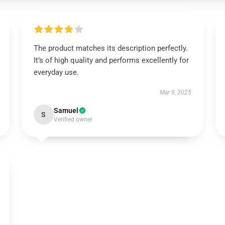
The product matches its description perfectly.
It’s of high quality and performs excellently for
everyday use.
Mar 9, 2025
Samuel
S
Verified owner