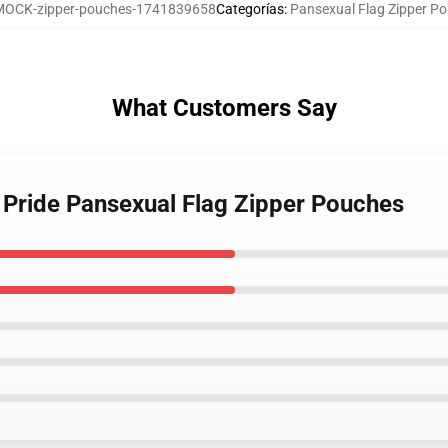
MOCK-zipper-pouches-1741839658
Categorías
:
Pansexual Flag Zipper P
What Customers Say
g Pride Pansexual Flag Zipper Pouches