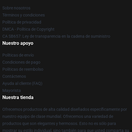
Sobre nosotros
Términos y condiciones
Política de privacidad
DMCA - Política de Copyright
CA SB657: Ley de transparencia en la cadena de suministro
Nuestro apoyo
Políticas de envío
Condiciones de pago
Políticas de reembolso
Contáctenos
Ayuda al cliente (FAQ)
Mayorista
Nuestra tienda
Ofrecemos productos de alta calidad diseñados específicamente por
nuestro equipo de clase mundial. Ofrecemos una variedad de
productos que son elegantes y hermosos. Esto no es sólo para
mostrar su estilo individual, sino también para que usted comparta su