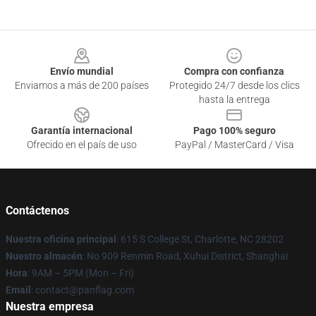
Footer
Envío mundial
Compra con confianza
Enviamos a más de 200 países
Protegido 24/7 desde los clics
hasta la entrega
Garantía internacional
Pago 100% seguro
Ofrecido en el país de uso
PayPal / MasterCard / Visa
Contáctenos
Nuestra oficina principal
: 615 S College St, Charlotte, NC 28202
Nuestro almacén
: No 909 Renmin Road, Xuhui District, Shanghai
Hora
: 9AM – 5PM (Mon – Fri)
Email
: contact@panflag.com
Nuestra empresa