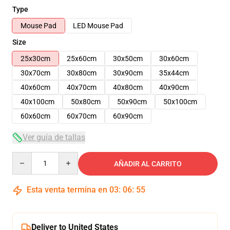
Type
Mouse Pad
LED Mouse Pad
Size
25x30cm
25x60cm
30x50cm
30x60cm
30x70cm
30x80cm
30x90cm
35x44cm
40x60cm
40x70cm
40x80cm
40x90cm
40x100cm
50x80cm
50x90cm
50x100cm
60x60cm
60x70cm
60x90cm
Ver guía de tallas
Quantity
AÑADIR AL CARRITO
Esta venta termina en
03
:
06
:
55
Deliver to United States