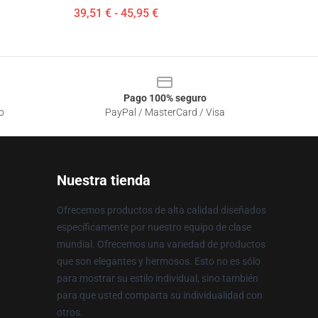
39,51 € - 45,95 €
Pago 100% seguro
o
PayPal / MasterCard / Visa
Nuestra tienda
Ofrecemos productos de alta calidad diseñados
específicamente por nuestro equipo de clase
mundial. Ofrecemos una variedad de productos
que son elegantes y hermosos. Esto no es sólo
para mostrar su estilo individual, sino también
para que usted comparta su individualidad con
otros.