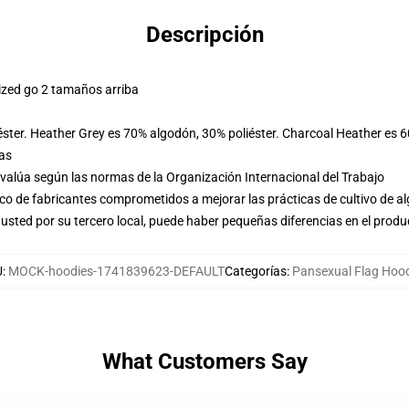
Descripción
ized go 2 tamaños arriba
éster. Heather Grey es 70% algodón, 30% poliéster. Charcoal Heather es 
las
evalúa según las normas de la Organización Internacional del Trabajo
o de fabricantes comprometidos a mejorar las prácticas de cultivo de al
usted por su tercero local, puede haber pequeñas diferencias en el produ
U
:
MOCK-hoodies-1741839623-DEFAULT
Categorías
:
Pansexual Flag Hoo
What Customers Say