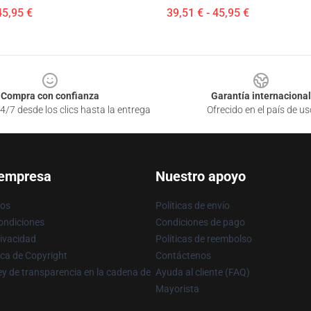
45,95 €
39,51 € - 45,95 €
Compra con confianza
Garantía internacional
4/7 desde los clics hasta la entrega
Ofrecido en el país de us
 empresa
Nuestro apoyo
ros
Políticas de envío
ondiciones
Condiciones de pago
rivacidad
Políticas de reembolso
ica de Copyright
Contáctenos
y de transparencia en la cadena de
Ayuda al cliente (FAQ)
Mayorista