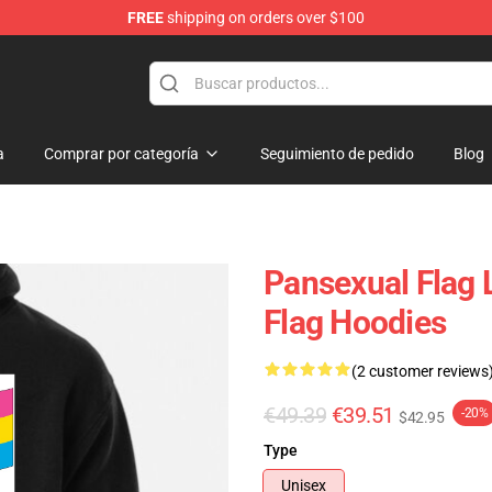
FREE
shipping on orders over $100
ndise Store
a
Comprar por categoría
Seguimiento de pedido
Blog
Pansexual Flag 
Flag Hoodies
(2 customer reviews
€49.39
€39.51
-20%
$42.95
Type
Unisex