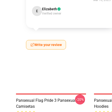
Mar 10, 2025
Elizabeth
E
Verified owner
Write your review
-20%
Pansexual Flag Pride 3 Pansexual Flag
Pansexual
Camisetas
Hoodies