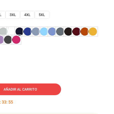
L
3XL
4XL
5XL
AÑADIR AL CARRITO
:
33
:
54