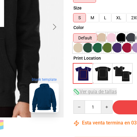
Size
S
M
L
XL
2X
Color
Default
Print Location
blank template
Ver guía de tallas
Quantity
Esta venta termina en
03