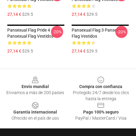
27,14 €
$29.5
27,14 €
$29.5
Pansexual Flag Pride 4
Pansexual Flag 3 Pansexual
-20%
-20%
Pansexual Flag Vestidos
Flag Vestidos
27,14 €
$29.5
27,14 €
$29.5
Footer
Envío mundial
Compra con confianza
Enviamos a más de 200 países
Protegido 24/7 desde los clics
hasta la entrega
Garantía internacional
Pago 100% seguro
Ofrecido en el país de uso
PayPal / MasterCard / Visa