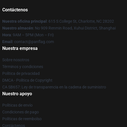
Contáctenos
Nuestra oficina principal
: 615 S College St, Charlotte, NC 28202
Nuestro almacén
: No 909 Renmin Road, Xuhui District, Shanghai
Hora
: 9AM – 5PM (Mon – Fri)
Email
: contact@panflag.com
Nuestra empresa
Sobre nosotros
Términos y condiciones
Política de privacidad
DMCA - Política de Copyright
CA SB657: Ley de transparencia en la cadena de suministro
Nuestro apoyo
Políticas de envío
Condiciones de pago
Políticas de reembolso
Contáctenos