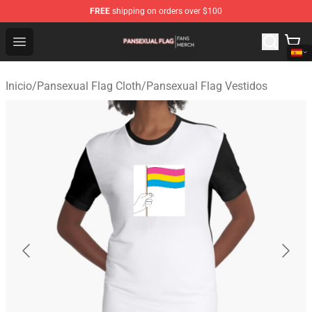
FREE
shipping on orders over $100
Pansexual Flag Shop - Official Pansexual Flag Merchand
Open menu
Inicio
/
Pansexual Flag Cloth
/
Pansexual Flag Vestidos