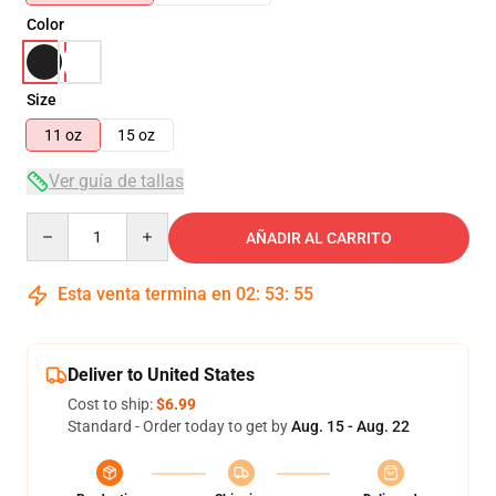
Color
Size
11 oz
15 oz
Ver guía de tallas
Quantity
AÑADIR AL CARRITO
Esta venta termina en
02
:
53
:
54
Deliver to United States
Cost to ship:
$6.99
Standard - Order today to get by
Aug. 15 - Aug. 22