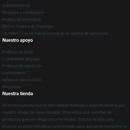
Sobre nosotros
Términos y condiciones
Política de privacidad
DMCA - Política de Copyright
CA SB657: Ley de transparencia en la cadena de suministro
Nuestro apoyo
Políticas de envío
Condiciones de pago
Políticas de reembolso
Contáctenos
Ayuda al cliente (FAQ)
Mayorista
Nuestra tienda
Ofrecemos productos de alta calidad diseñados específicamente por
nuestro equipo de clase mundial. Ofrecemos una variedad de
productos que son elegantes y hermosos. Esto no es sólo para
mostrar su estilo individual, sino también para que usted comparta su