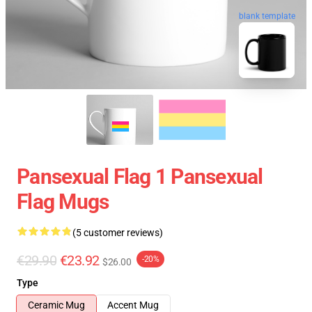
blank template
Pansexual Flag 1 Pansexual
Flag Mugs
(5 customer reviews)
€29.90
€23.92
-20%
$26.00
Type
Ceramic Mug
Accent Mug