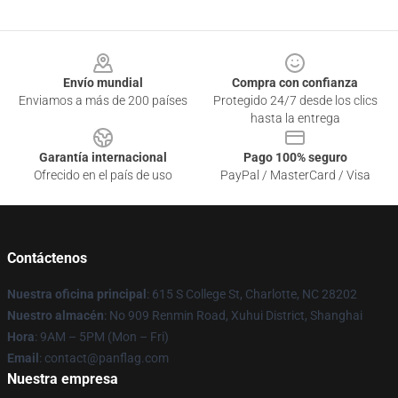
Footer
Envío mundial
Compra con confianza
Enviamos a más de 200 países
Protegido 24/7 desde los clics
hasta la entrega
Garantía internacional
Pago 100% seguro
Ofrecido en el país de uso
PayPal / MasterCard / Visa
Contáctenos
Nuestra oficina principal
: 615 S College St, Charlotte, NC 28202
Nuestro almacén
: No 909 Renmin Road, Xuhui District, Shanghai
Hora
: 9AM – 5PM (Mon – Fri)
Email
: contact@panflag.com
Nuestra empresa